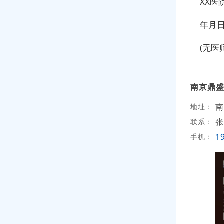
XX医
年月
(无医
南京鼎
南
地址：
张
联系：
1
手机：