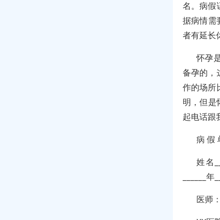
名。病假
据病情需
者有延长
怀孕
备孕的，
作的场所
明，但是
起电话跟
病 假 
姓名__
______年
医师