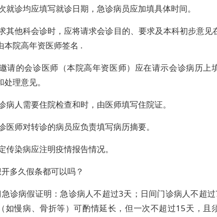
每次就诊均应填写就诊日期，急诊病员应加填具体时间。
请求其他科会诊时，应将请求会诊目的、要求及本科初步意见
由本院高年资医师签名 .
被邀请的会诊医师（本院高年资医师）应在请示会诊病历上
和处理意见。
门诊病人需要住院检查和时，由医师填写住院证。
门诊医师对转诊的病员应负责填写病历摘要。
法定传染病应注明疫情报告情况。
想开多久假条都可以吗？
门急诊病假证明：急诊病人不超过3天；日间门诊病人不超过
（如慢病、骨折等）可酌情延长，但一次不超过15天，且