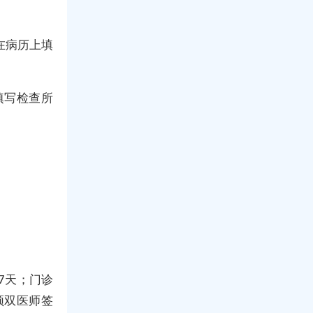
在病历上填
填写检查所
7天；门诊
须双医师签