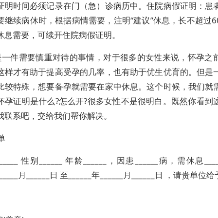
证明时间必须记录在门（急）诊病历中。住院病假证明：患
要继续病休时，根据病情需要，注明“建议”休息，长不超过6
休息需要，可续开住院病假证明。
是一件需要慎重对待的事情，对于很多的女性来说，怀孕之
这样才有助于提高受孕的几率，也有助于优生优育的。但是
比较特殊，想要备孕就需要在家中休息。这个时候，我们就
怀孕证明是什么?怎么开?很多女性不是很明白。既然你看到
我联系吧，交给我们帮你解决。
单
____ 性别______ 年龄______，因患______病，需休息__
______月______日 至______年______月______日 ，请贵单
：