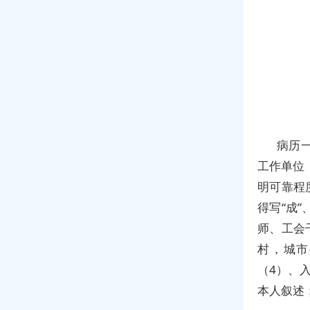
病历
工作单位
明可靠程
得写“成
师、工会
村，城市
（4）、
本人叙述