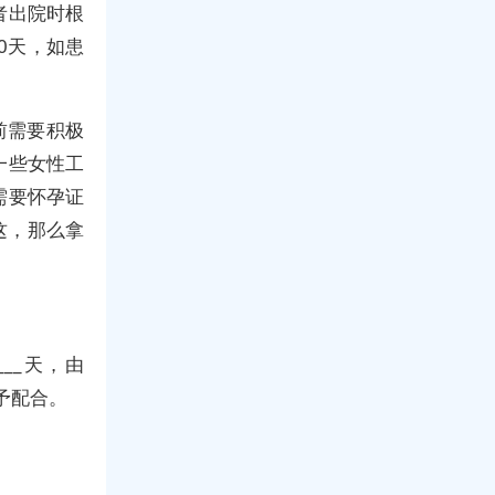
者出院时根
0天，如患
前需要积极
一些女性工
需要怀孕证
这，那么拿
____天，由
位给予配合。