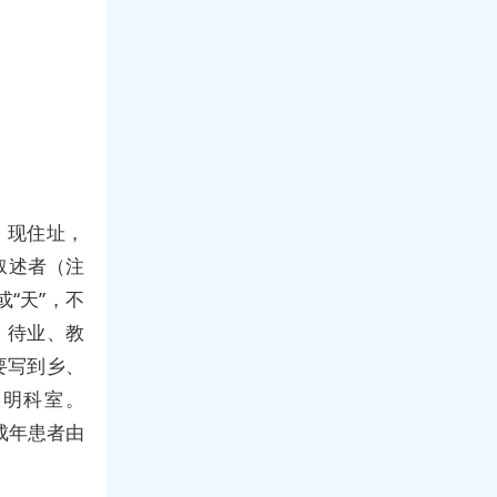
，现住址，
叙述者（注
“天”，不
、待业、教
要写到乡、
写明科室。
成年患者由