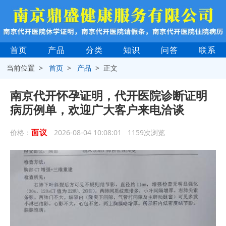
首页
产品
分类
知识
问答
联系
当前位置 >
首页
>
产品
> 正文
南京代开怀孕证明，代开医院诊断证明
病历例单，欢迎广大客户来电洽谈
面议
价格：
2026-08-04 10:08:01 1159次浏览